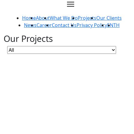
Skip
to
content
Home
About
What We Do
Projects
Our Clients
News
Career
Contact Us
Privacy Policy
EN
TH
Our Projects
โครงการก่อสร้างอาคารส่วนต่อขยาย และ
อาคารจอดรถยนต์ โรงพยาบาลกรุงเทพอุดร
WELLNESS & EDUCATION
โครงการพัฒนาระบบสร้างเสริมสุขภาวะแก่